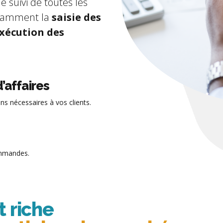
e suivi de toutes les
notamment la
saisie des
xécution des
’affaires
ns nécessaires à vos clients.
commandes.
t riche