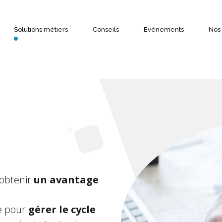
Solutions métiers
Conseils
Evénements
Nos
Gestion de la chaine du froid
Objectifs & Bénéfices
Alertes et notifications
 obtenir
un avantage
e pour
gérer le cycle