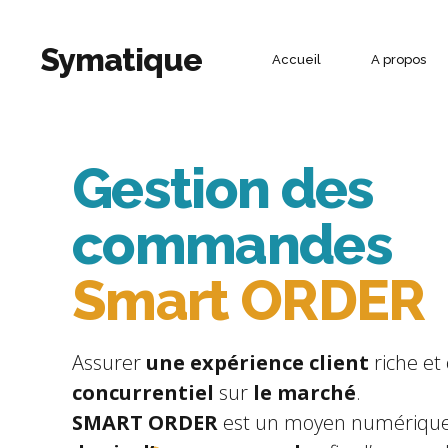
Symatique
Accueil
A propos
Gestion Commerciale et vie d’entreprise
Gestion des
Force de vente
Gestion des commandes
commandes
Merchandising
Commerce ambulant
Smart ORDER
Recouvrement
Industrie 4.0
Assurer
une expérience client
riche et
concurrentiel
sur
le marché
.
SMART ORDER
est un moyen numériqu