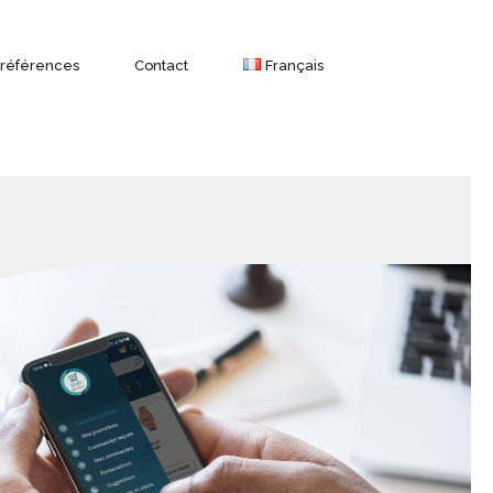
 références
Contact
Français
Français
Géolocalisation par GPS
English
Modules et fonctionnalités
Marques de trackers GPS