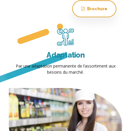
Brochure
Adaptation
les
Par une adaptation permanente de l’assortiment aux
P
besoins du marché.