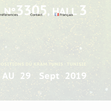
 références
Contact
Français
Français
Géolocalisation par GPS
English
Modules et fonctionnalités
Marques de trackers GPS