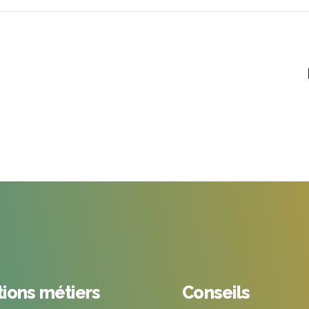
tions métiers
Conseils