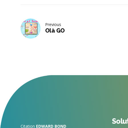
Previous
Olà GO
Solu
Citation
EDWARD BOND