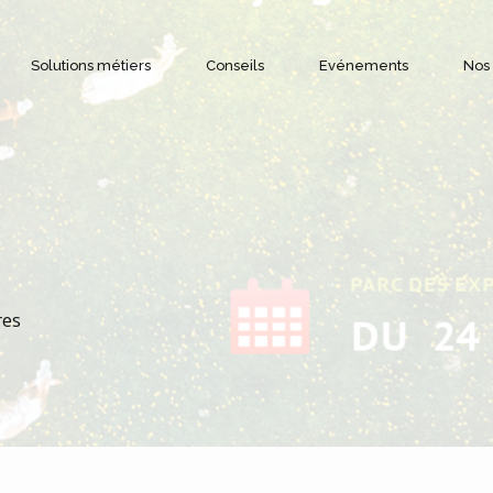
Solutions métiers
Conseils
Evénements
Nos
Gestion de la chaine du froid
Objectifs & Bénéfices
Alertes et notifications
res