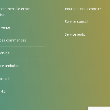
commerciale et vie
Pourquoi nous choisir?
rise
Service conseil
 vente
Service audit
 des commandes
dising
ce ambulant
ement
 4.0