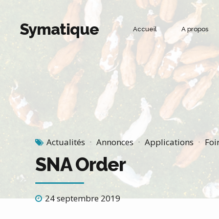
Symatique
Accueil
A propos
Gestion Commerciale et vie d’entreprise
Force de vente
Gestion des commandes
Merchandising
Commerce ambulant
Actualités
Annonces
Applications
Foi
Recouvrement
SNA Order
Industrie 4.0
24 septembre 2019